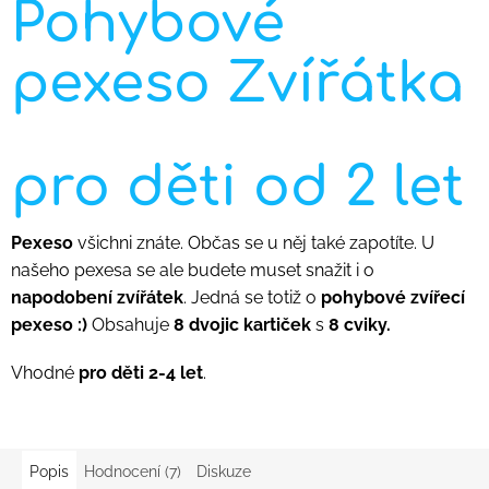
Pohybové
pexeso Zvířátka
pro děti od 2 let
Pexeso
všichni znáte. Občas se u něj také zapotíte. U
našeho pexesa se ale budete muset snažit i o
napodobení zvířátek
. Jedná se totiž o
pohybové zvířecí
pexeso :)
Obsahuje
8 dvojic kartiček
s
8 cviky.
Vhodné
pro děti 2-4 let
.
Popis
Hodnocení (7)
Diskuze