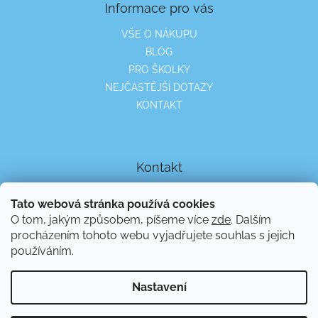
Informace pro vás
VŠE O NÁKUPU
BLOG
PRO ŠKOLKY
NEJČASTĚJŠÍ DOTAZY
KONTAKT
Kontakt
info
@
pohybovka.cz
Tato webová stránka používá cookies
773 666 188
O tom, jakým způsobem, píšeme více
zde
. Dalším
procházením tohoto webu vyjadřujete souhlas s jejich
https://www.fb.com/pohybovka.hry
používáním.
pohybovka
Nastavení
Vytvořil Shoptet