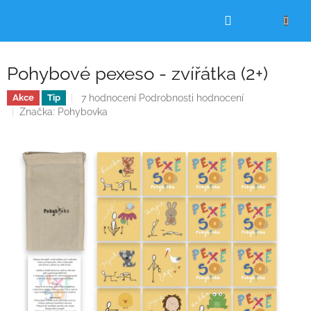
Přejít
NÁKUPNÍ
na
obsah
KOŠÍK
Pohybové pexeso - zvířátka (2+)
Průměrné
7 hodnocení
Podrobnosti hodnocení
Akce
Tip
hodnocení
Značka:
Pohybovka
produktu
je
4,1
z
5
hvězdiček.