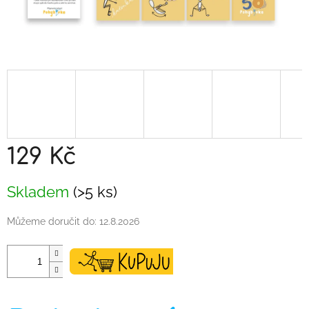
129 Kč
Měrná
Skladem
(>5 ks)
cena:
Můžeme doručit do:
12.8.2026