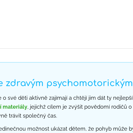
BOVKA PŘÍBĚHY
POHYBOVÉ PEXESA
se zdravým psychomotorickým 
 o své děti aktivně zajímají a chtějí jim dát ty nejle
 materiály
, jejichž cílem je zvýšit povědomí rodičů
vně trávit společný čas.
dinečnou možnost ukázat dětem, že pohyb může být 