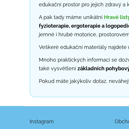
edukační prostor pro jejich zdravý a k
A pak tady máme unikátní
Hravé list
fyzioterapie, ergoterapie a logopedi
jemné i hrubé motorice, prostorovému
Veškeré edukační materiály najdet
Mnoho praktických informací se dozv
také vysvětlení
základních pohybov
Pokud máte jakýkoliv dotaz, neváhe
Z
á
p
Instagram
Obch
a