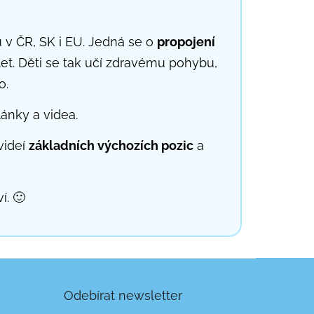
u v ČR, SK i EU. Jedná se o
propojení
et. Děti se tak učí zdravému pohybu,
o.
ánky a videa.
 videí
základních výchozích pozic
a
í. 🙂
Odebírat newsletter