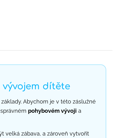
PŘIHLÁŠENÍ
Prázdný košík
NÁKUPNÍ
KOŠÍK
vývojem dítěte
pší základy. Abychom je v této záslužné
 o správném
pohybovém vývoji
a
velká zábava, a zároveň vytvořit