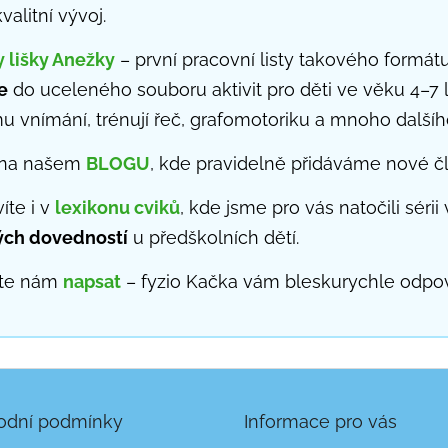
valitní vývoj.
y lišky Anežky
– první pracovní listy takového formát
e
do uceleného souboru aktivit pro děti ve věku 4–7 l
 vnímání, trénují řeč, grafomotoriku a mnoho dalšíh
e na našem
BLOGU
, kde pravidelně přidáváme nové čl
íte i v
lexikonu cviků
, kde jsme pro vás natočili sérii
ých dovedností
u předškolních dětí.
jte nám
napsat
– fyzio Kačka vám bleskurychle odpov
odní podmínky
Informace pro vás