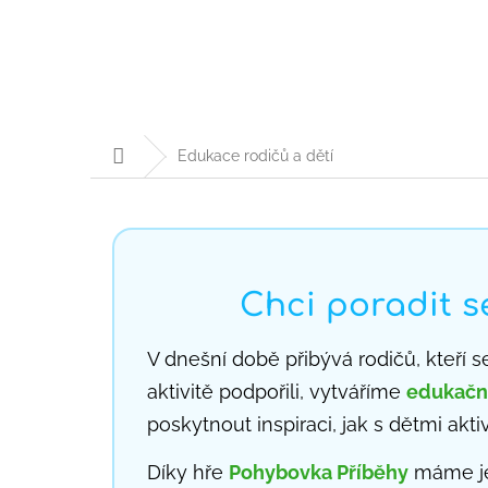
Přejít
na
obsah
POHYBOVKA HRAVÉ LISTY
POHY
Domů
Edukace rodičů a dětí
Chci poradit 
V dnešní době přibývá rodičů, kteří se
aktivitě podpořili, vytváříme
edukační
poskytnout inspiraci, jak s dětmi akti
Díky hře
Pohybovka Příběhy
máme je